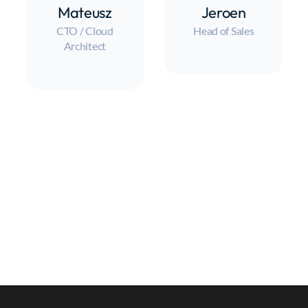
Jan
Bartek
AI Engineer
Front-end
developer