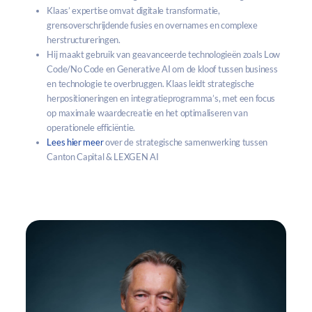
Klaas’ expertise omvat digitale transformatie,
grensoverschrijdende fusies en overnames en complexe
herstructureringen.
Hij maakt gebruik van geavanceerde technologieën zoals Low
Code/No Code en Generative AI om de kloof tussen business
en technologie te overbruggen. Klaas leidt strategische
herpositioneringen en integratieprogramma’s, met een focus
op maximale waardecreatie en het optimaliseren van
operationele efficiëntie.
Lees hier meer
over de strategische samenwerking tussen
Canton Capital & LEXGEN AI